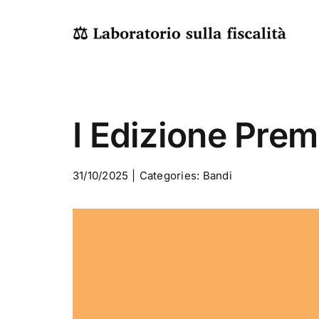
Skip
to
content
I Edizione Pre
31/10/2025
|
Categories:
Bandi
View
Larger
Image