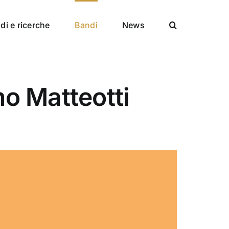
di e ricerche
Bandi
News
o Matteotti